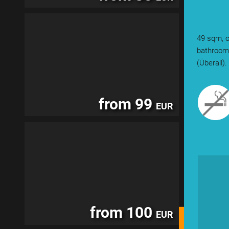
49 sqm, o
bathroom.
(Überall)
from 99
EUR
from 100
EUR