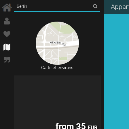
from 99
EUR
Appar
Carte et environs
from 35
EUR