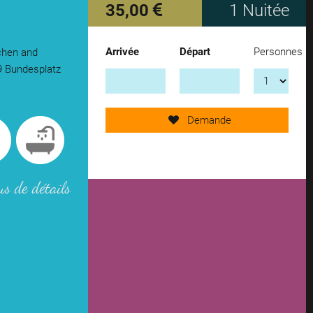
35,00
1 Nuitée
Arrivée
Départ
Personnes
tchen and
Send request now!
U9 Bundesplatz
add another accomodation
Demande
remove from wishlist
us de détails