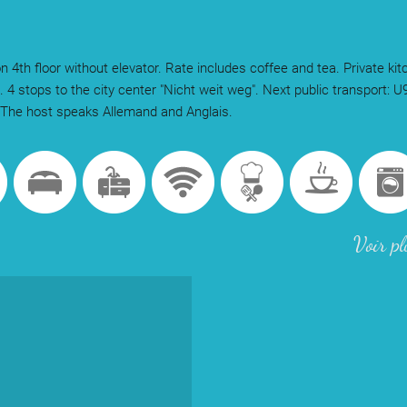
n 4th floor without elevator. Rate includes coffee and tea. Private ki
 4 stops to the city center "Nicht weit weg". Next public transport: 
. The host speaks Allemand and Anglais.
Voir pl